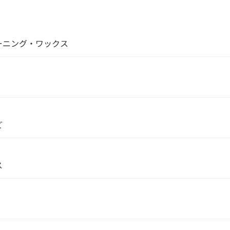
ーニング・ワックス
ど
ス