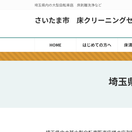
コ
ナ
埼玉県内の大型自転車店 床剥離洗浄など
ン
ビ
テ
ゲ
さいたま市 床クリーニング
ン
ー
ツ
シ
へ
ョ
HOME
はじめての方へ
床
ス
ン
キ
に
ッ
移
プ
動
埼玉