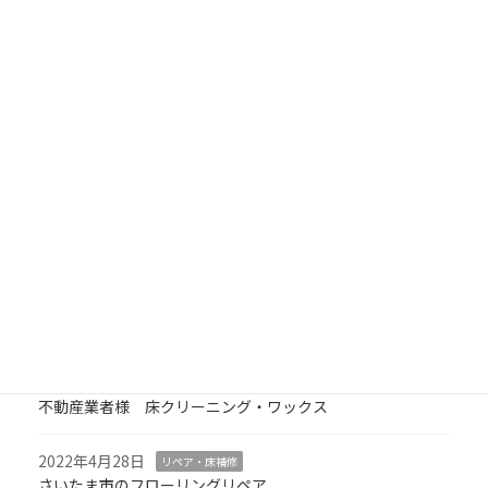
検
索:
最近の投稿
2024年9月29日
床クリーニング
剥離洗浄
さいたま市内の商業施設 床の剥離クリーニング・ワックス
2024年5月23日
床クリーニング
引越し後の室内クリーニング
2023年9月12日
床クリーニング
剥離洗浄
埼玉県内の大型自転車店 床剥離洗浄など
2023年6月21日
床クリーニング
不動産業者様 床クリーニング・ワックス
2022年4月28日
リペア・床補修
さいたま市のフローリングリペア